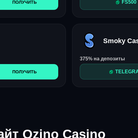
FS500
ПОЛУЧИТЬ
Smoky Cas
375% на депозиты
TELEGR
ПОЛУЧИТЬ
йт Qzino Casino