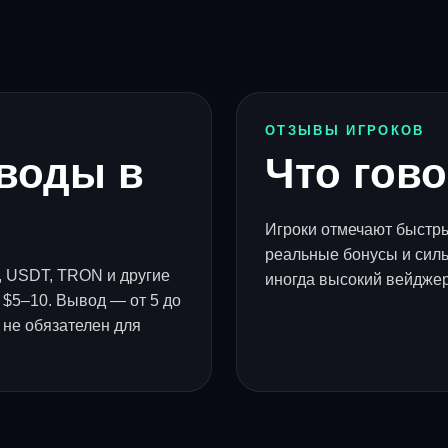
ОТЗЫВЫ ИГРОКОВ
воды в
Что гово
Игроки отмечают быстр
реальные бонусы и сил
n, USDT, TRON и другие
иногда высокий вейджер
$5–10. Вывод — от 5 до
 не обязателен для