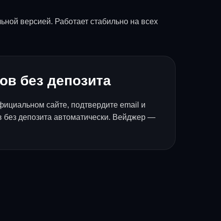
ьной версией. Работает стабильно на всех
ов без депозита
фициальном сайте, подтвердите email и
 без депозита автоматически. Вейджер —