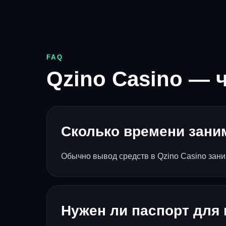
FAQ
Qzino Casino — 
Сколько времени зани
Обычно вывод средств в Qzino Casino заним
Нужен ли паспорт для