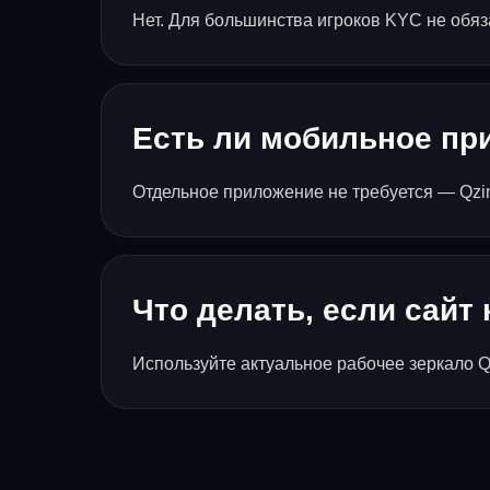
Нет. Для большинства игроков KYC не обяз
Есть ли мобильное пр
Отдельное приложение не требуется — Qzin
Что делать, если сайт
Используйте актуальное рабочее зеркало Q