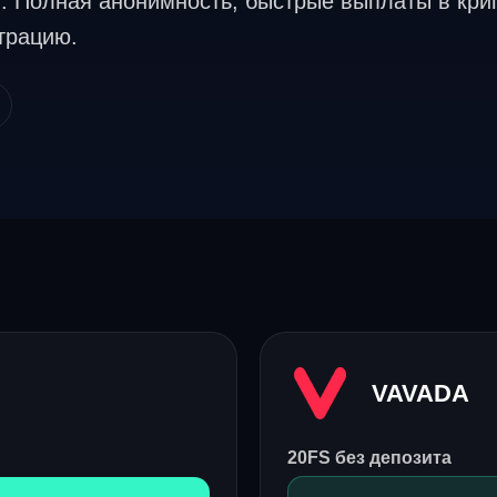
. Полная анонимность, быстрые выплаты в кри
трацию.
VAVADA
20FS без депозита