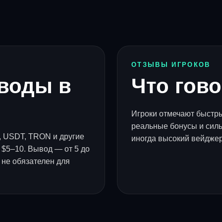
ОТЗЫВЫ ИГРОКОВ
воды в
Что гово
Игроки отмечают быстр
реальные бонусы и сил
n, USDT, TRON и другие
иногда высокий вейджер
$5–10. Вывод — от 5 до
 не обязателен для