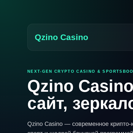
Qzino Casino
NEXT-GEN CRYPTO CASINO & SPORTSBO
Qzino Casi
сайт, зеркал
Qzino Casino — современное крипто-ка