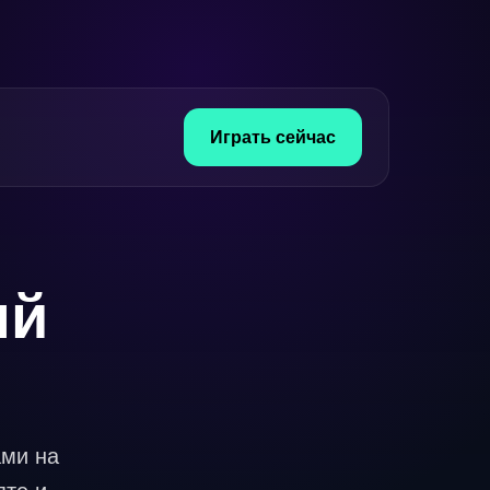
Играть сейчас
ый
ами на