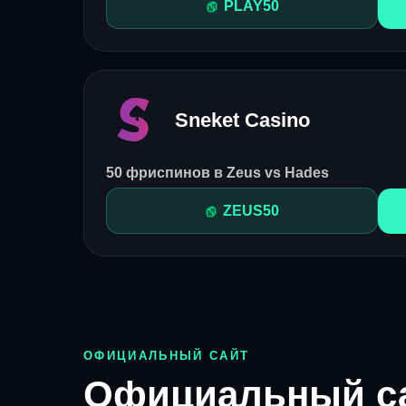
PLAY50
Sneket Casino
50 фриспинов в Zeus vs Hades
ZEUS50
ОФИЦИАЛЬНЫЙ САЙТ
Официальный са