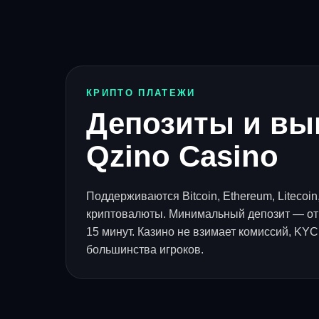
КРИПТО ПЛАТЕЖИ
Депозиты и вы
Qzino Casino
Поддерживаются Bitcoin, Ethereum, Litecoi
криптовалюты. Минимальный депозит — от 
15 минут. Казино не взимает комиссий, KYC
большинства игроков.