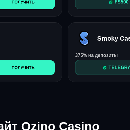
FS500
ПОЛУЧИТЬ
Smoky Cas
375% на депозиты
TELEGR
ПОЛУЧИТЬ
йт Qzino Casino