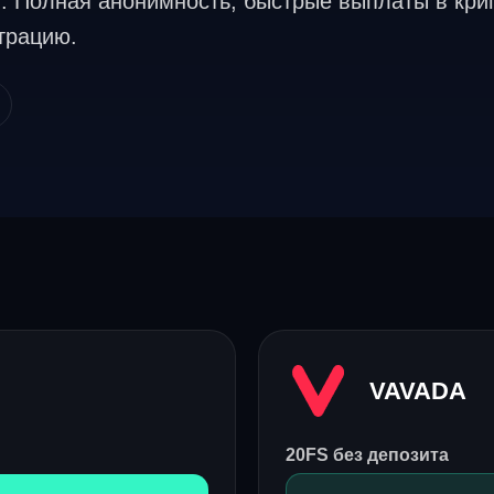
. Полная анонимность, быстрые выплаты в кри
трацию.
VAVADA
20FS без депозита