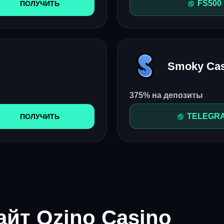
FS500
ПОЛУЧИТЬ
Smoky Cas
375% на депозиты
TELEGR
ПОЛУЧИТЬ
йт Qzino Casino