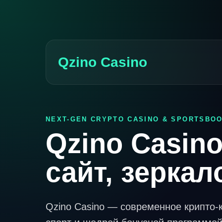
Qzino Casino
NEXT-GEN CRYPTO CASINO & SPORTSBO
Qzino Casi
сайт, зеркал
Qzino Casino — современное крипто-ка