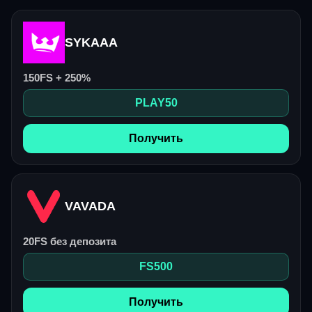
SYKAAA
150FS + 250%
PLAY50
Получить
VAVADA
20FS без депозита
FS500
Получить