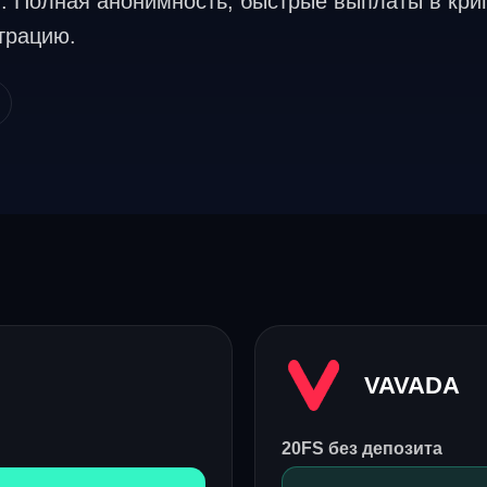
. Полная анонимность, быстрые выплаты в кри
трацию.
VAVADA
20FS без депозита