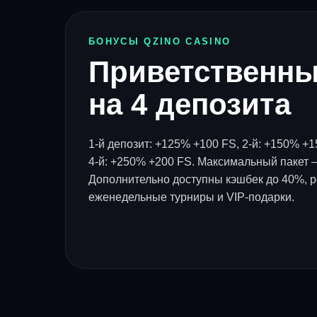
БОНУСЫ QZINO CASINO
Приветственны
на 4 депозита
1-й депозит: +125% +100 FS, 2-й: +150% +1
4-й: +250% +200 FS. Максимальный пакет 
Дополнительно доступны кэшбек до 40%, р
еженедельные турниры и VIP-подарки.