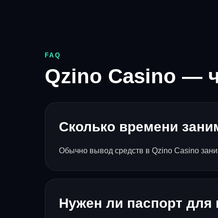
FAQ
Qzino Casino — 
Сколько времени зани
Обычно вывод средств в Qzino Casino заним
Нужен ли паспорт для