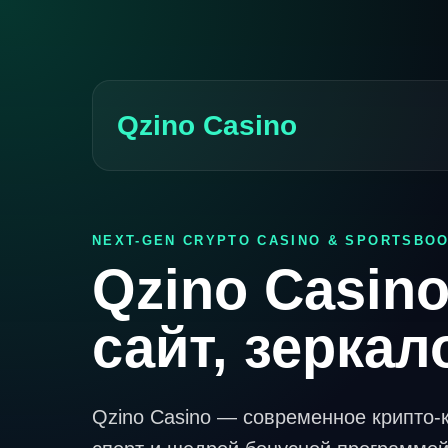
Qzino Casino
NEXT-GEN CRYPTO CASINO & SPORTSBO
Qzino Casi
сайт, зеркал
Qzino Casino — современное крипто-ка