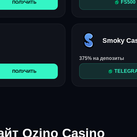
FS500
ПОЛУЧИТЬ
Smoky Cas
375% на депозиты
TELEGR
ПОЛУЧИТЬ
йт Qzino Casino