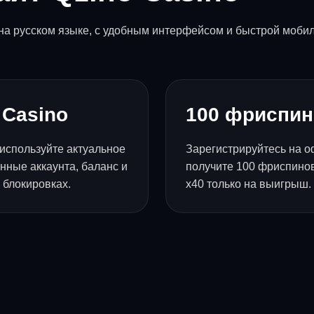
на русском языке, с удобным интерфейсом и быстрой мобил
 Casino
100 фриспин
используйте актуальное
Зарегистрируйтесь на о
нные аккаунта, баланс и
получите 100 фриспинов
 блокировках.
x40 только на выигрыш.