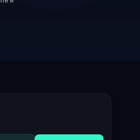
пте и