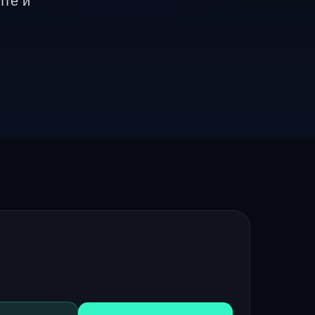
пте и