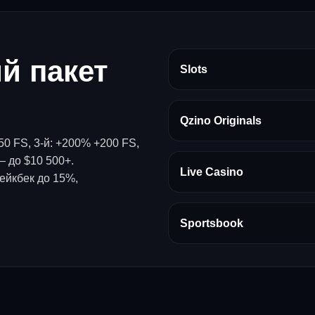
й пакет
Slots
Qzino Originals
50 FS, 3-й: +200% +200 FS,
— до $10 500+.
Live Casino
ейкбек до 15%,
Sportsbook