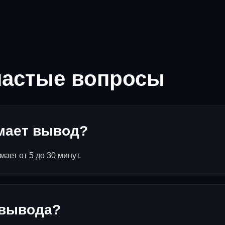
частые вопросы
мает вывод?
ает от 5 до 30 минут.
 вывода?