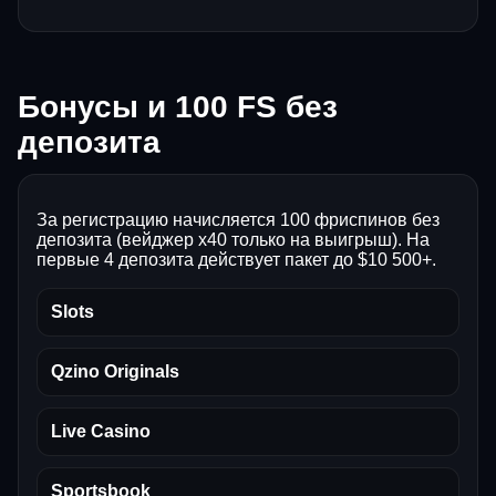
Бонусы и 100 FS без
депозита
За регистрацию начисляется 100 фриспинов без
депозита (вейджер x40 только на выигрыш). На
первые 4 депозита действует пакет до $10 500+.
Slots
Qzino Originals
Live Casino
Sportsbook