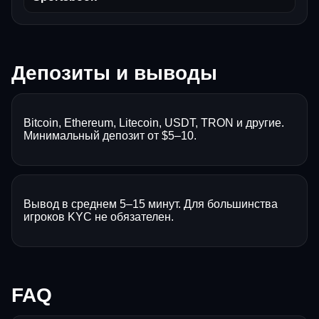
Депозиты и выводы
Bitcoin, Ethereum, Litecoin, USDT, TRON и другие.
Минимальный депозит от $5–10.
Вывод в среднем 5–15 минут. Для большинства
игроков KYC не обязателен.
FAQ