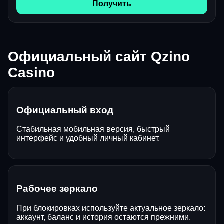
Получить
Официальный сайт Qzino
Casino
Официальный вход
Стабильная мобильная версия, быстрый
интерфейс и удобный личный кабинет.
Рабочее зеркало
При блокировках используйте актуальное зеркало:
аккаунт, баланс и история остаются прежними.