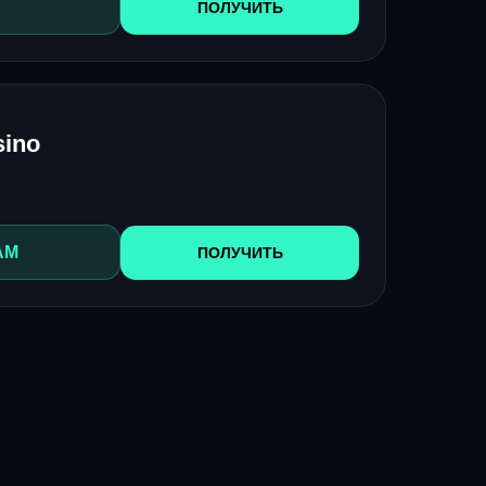
ПОЛУЧИТЬ
ino
AM
ПОЛУЧИТЬ