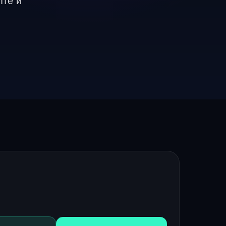
пте и