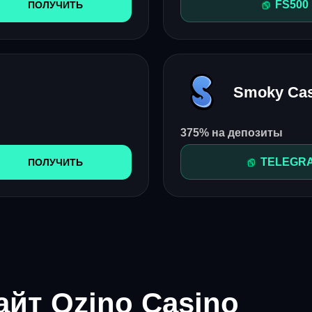
FS500
ПОЛУЧИТЬ
Smoky Cas
375% на депозиты
TELEGR
ПОЛУЧИТЬ
йт Qzino Casino