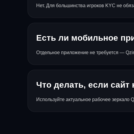
Нет. Для большинства игроков KYC не обяз
Есть ли мобильное пр
Отдельное приложение не требуется — Qzin
Что делать, если сайт
Используйте актуальное рабочее зеркало Q