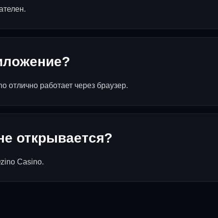
ателен.
иложение?
o отлично работает через браузер.
 не открывается?
zino Casino.