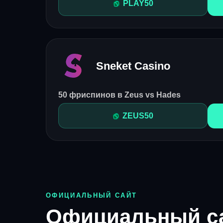
PLAY50
Sneket Casino
50 фриспинов в Zeus vs Hades
ZEUS50
ОФИЦИАЛЬНЫЙ САЙТ
Официальный са