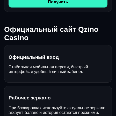
Получить
Официальный сайт Qzino
Casino
Официальный вход
Стабильная мобильная версия, быстрый
интерфейс и удобный личный кабинет.
Рабочее зеркало
При блокировках используйте актуальное зеркало:
аккаунт, баланс и история остаются прежними.