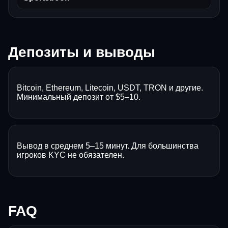
Депозиты и выводы
Bitcoin, Ethereum, Litecoin, USDT, TRON и другие.
Минимальный депозит от $5–10.
Вывод в среднем 5–15 минут. Для большинства
игроков KYC не обязателен.
FAQ