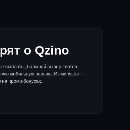
рят о Qzino
ые выплаты, большой выбор слотов,
ьную мобильную версию. Из минусов —
 на промо-бонусах.