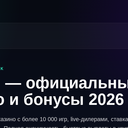
OK
no — официальн
о и бонусы 2026
зино с более 10 000 игр, live-дилерами, ставк