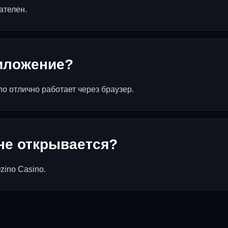
ателен.
иложение?
o отлично работает через браузер.
 не открывается?
zino Casino.