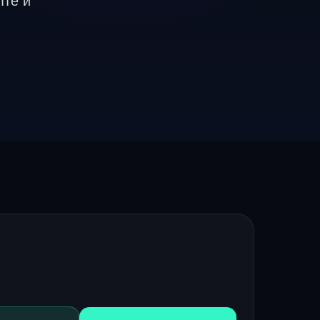
пте и