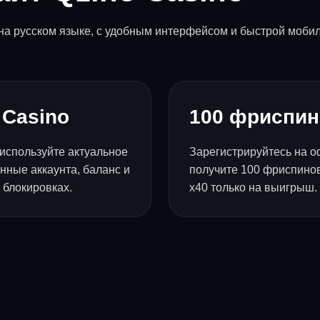
на русском языке, с удобным интерфейсом и быстрой мобил
 Casino
100 фриспин
используйте актуальное
Зарегистрируйтесь на о
нные аккаунта, баланс и
получите 100 фриспинов
 блокировках.
x40 только на выигрыш.