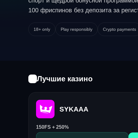
спорт и щедрой бонусной программой
100 фриспинов без депозита за регис
18+ only
Play responsibly
Crypto payments
Лучшие казино
SYKAAA
150FS + 250%