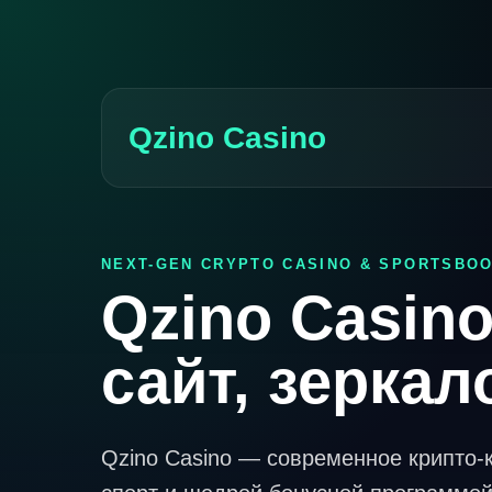
Qzino Casino
NEXT-GEN CRYPTO CASINO & SPORTSBO
Qzino Casi
сайт, зеркал
Qzino Casino — современное крипто-ка