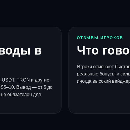
ОТЗЫВЫ ИГРОКОВ
воды в
Что гово
Игроки отмечают быстр
реальные бонусы и сил
n, USDT, TRON и другие
иногда высокий вейджер
$5–10. Вывод — от 5 до
 не обязателен для