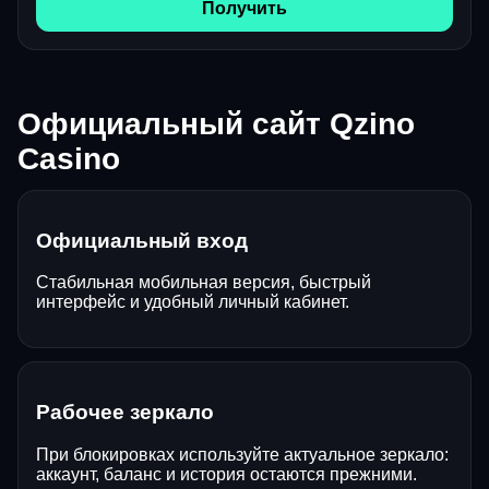
Получить
Официальный сайт Qzino
Casino
Официальный вход
Стабильная мобильная версия, быстрый
интерфейс и удобный личный кабинет.
Рабочее зеркало
При блокировках используйте актуальное зеркало:
аккаунт, баланс и история остаются прежними.