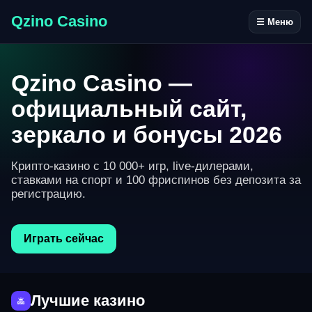
Qzino Casino
☰ Меню
Qzino Casino —
официальный сайт,
зеркало и бонусы 2026
Крипто-казино с 10 000+ игр, live-дилерами,
ставками на спорт и 100 фриспинов без депозита за
регистрацию.
Играть сейчас
Лучшие казино