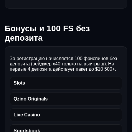
Бонусы и 100 FS без
депозита
За регистрацию начисляется 100 фриспинов без
депозита (вейджер x40 только на выигрыш). На
первые 4 депозита действует пакет до $10 500+.
Slots
Qzino Originals
Live Casino
Sportsbook