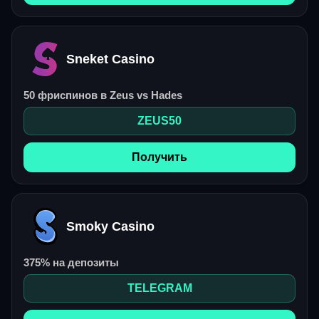
Sneket Casino
50 фриспинов в Zeus vs Hades
ZEUS50
Получить
Smoky Casino
375% на депозиты
TELEGRAM