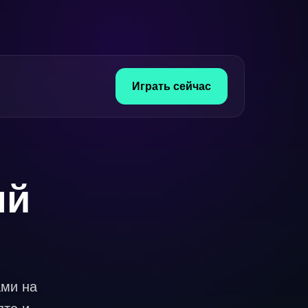
Играть сейчас
ый
ами на