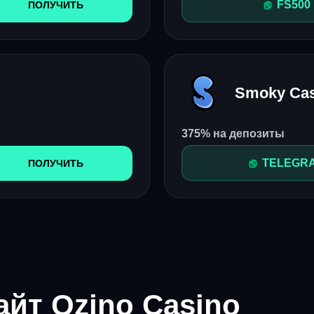
FS500
ПОЛУЧИТЬ
Smoky Cas
375% на депозиты
TELEGR
ПОЛУЧИТЬ
йт Qzino Casino