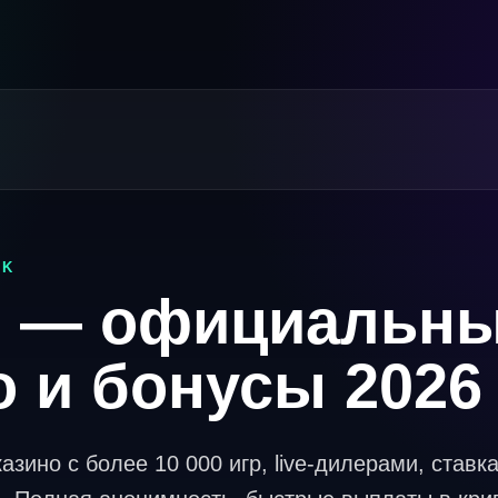
OK
no — официальн
о и бонусы 2026
зино с более 10 000 игр, live-дилерами, ставк