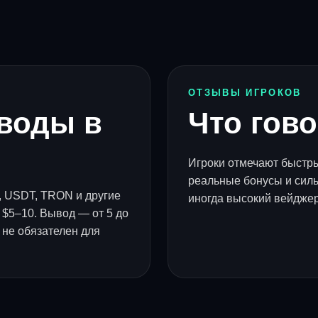
ОТЗЫВЫ ИГРОКОВ
воды в
Что гово
Игроки отмечают быстр
реальные бонусы и сил
n, USDT, TRON и другие
иногда высокий вейджер
$5–10. Вывод — от 5 до
 не обязателен для