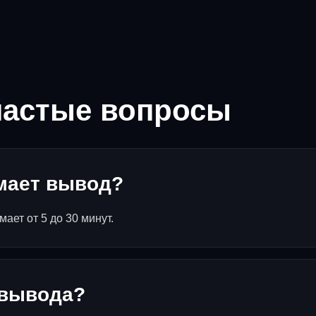
частые вопросы
мает вывод?
ает от 5 до 30 минут.
 вывода?