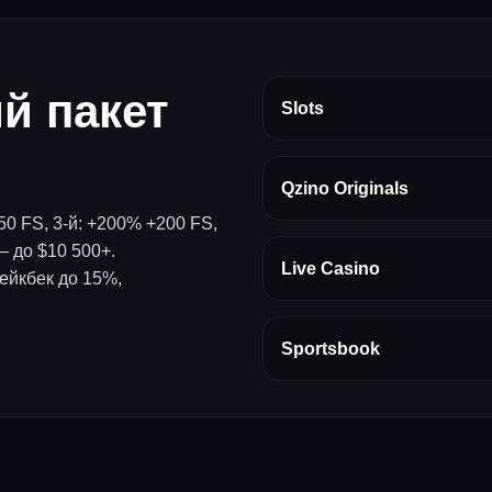
й пакет
Slots
Qzino Originals
50 FS, 3-й: +200% +200 FS,
— до $10 500+.
Live Casino
ейкбек до 15%,
Sportsbook