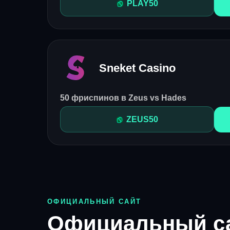
PLAY50
Sneket Casino
50 фриспинов в Zeus vs Hades
ZEUS50
ОФИЦИАЛЬНЫЙ САЙТ
Официальный са