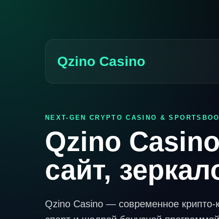
Qzino Casino
NEXT-GEN CRYPTO CASINO & SPORTSBO
Qzino Casi
сайт, зеркал
Qzino Casino — современное крипто-ка