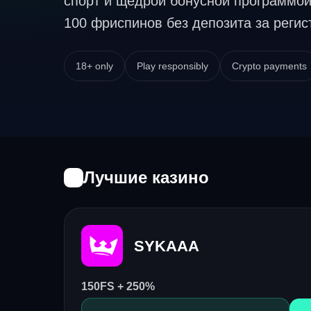
спорт и щедрой бонусной программой
100 фриспинов без депозита за регис
18+ only
Play responsibly
Crypto payments
Лучшие казино
SYKAAA
150FS + 250%