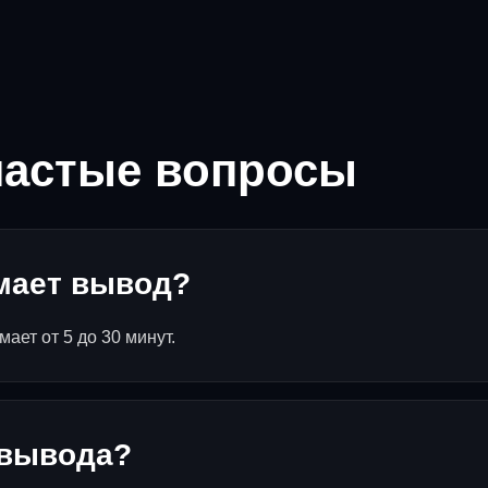
частые вопросы
мает вывод?
ает от 5 до 30 минут.
 вывода?