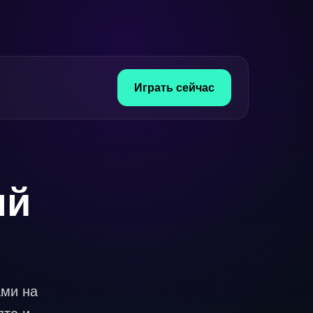
Играть сейчас
ый
ами на