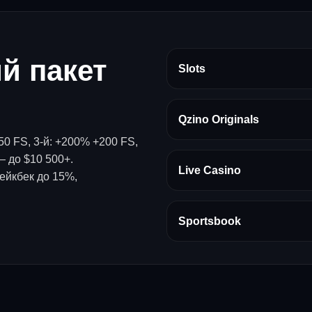
й пакет
Slots
Qzino Originals
50 FS, 3-й: +200% +200 FS,
— до $10 500+.
Live Casino
ейкбек до 15%,
Sportsbook