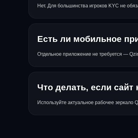
Нет. Для большинства игроков KYC не обяз
Есть ли мобильное пр
Отдельное приложение не требуется — Qzin
Что делать, если сайт
Используйте актуальное рабочее зеркало Q