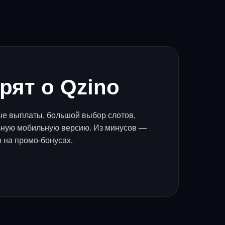
рят о Qzino
ые выплаты, большой выбор слотов,
ьную мобильную версию. Из минусов —
 на промо-бонусах.