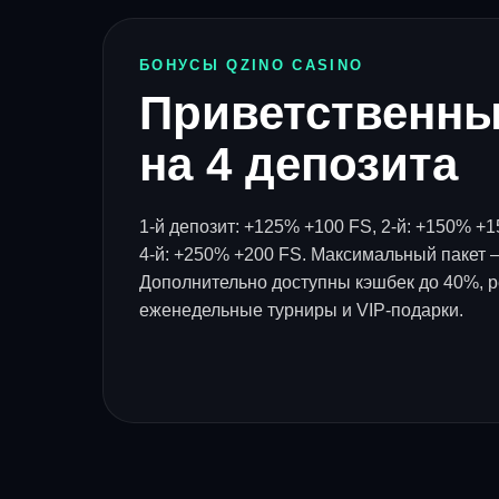
БОНУСЫ QZINO CASINO
Приветственны
на 4 депозита
1-й депозит: +125% +100 FS, 2-й: +150% +1
4-й: +250% +200 FS. Максимальный пакет 
Дополнительно доступны кэшбек до 40%, р
еженедельные турниры и VIP-подарки.