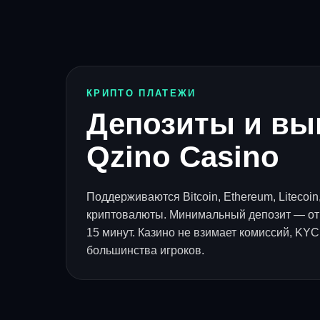
КРИПТО ПЛАТЕЖИ
Депозиты и вы
Qzino Casino
Поддерживаются Bitcoin, Ethereum, Litecoi
криптовалюты. Минимальный депозит — от 
15 минут. Казино не взимает комиссий, KYC
большинства игроков.