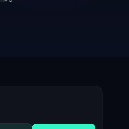
пте и