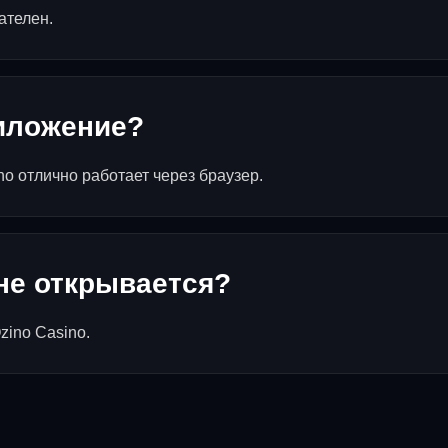
ателен.
иложение?
o отлично работает через браузер.
 не открывается?
zino Casino.