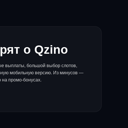
рят о Qzino
ые выплаты, большой выбор слотов,
ьную мобильную версию. Из минусов —
 на промо-бонусах.