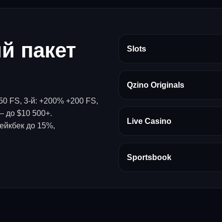
й пакет
Slots
Qzino Originals
50 FS, 3-й: +200% +200 FS,
— до $10 500+.
Live Casino
ейкбек до 15%,
Sportsbook