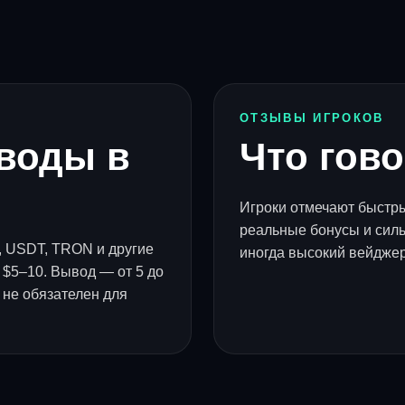
ОТЗЫВЫ ИГРОКОВ
воды в
Что гово
Игроки отмечают быстр
реальные бонусы и сил
n, USDT, TRON и другие
иногда высокий вейджер
$5–10. Вывод — от 5 до
 не обязателен для