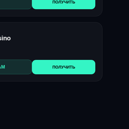
ПОЛУЧИТЬ
ino
AM
ПОЛУЧИТЬ