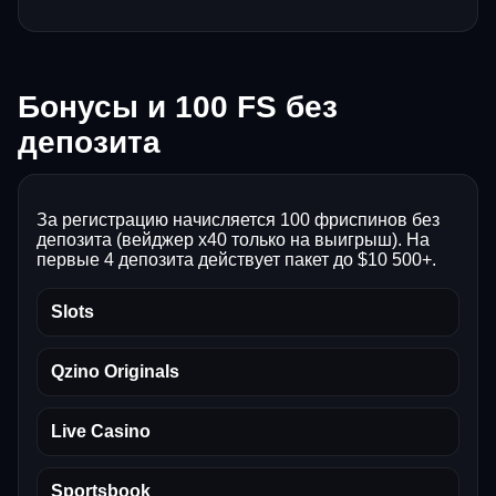
Бонусы и 100 FS без
депозита
За регистрацию начисляется 100 фриспинов без
депозита (вейджер x40 только на выигрыш). На
первые 4 депозита действует пакет до $10 500+.
Slots
Qzino Originals
Live Casino
Sportsbook