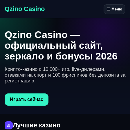
Qzino Casino
☰ Меню
Qzino Casino —
официальный сайт,
зеркало и бонусы 2026
Крипто-казино с 10 000+ игр, live-дилерами,
ставками на спорт и 100 фриспинов без депозита за
регистрацию.
Играть сейчас
Лучшие казино