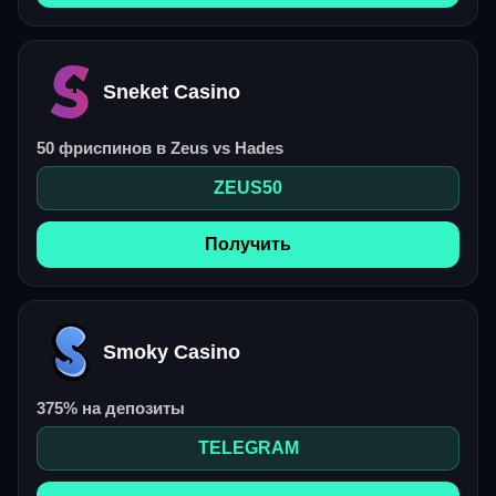
Sneket Casino
50 фриспинов в Zeus vs Hades
ZEUS50
Получить
Smoky Casino
375% на депозиты
TELEGRAM