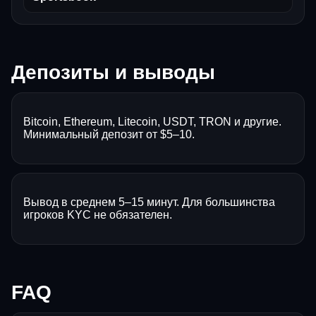
Депозиты и выводы
Bitcoin, Ethereum, Litecoin, USDT, TRON и другие.
Минимальный депозит от $5–10.
Вывод в среднем 5–15 минут. Для большинства
игроков KYC не обязателен.
FAQ