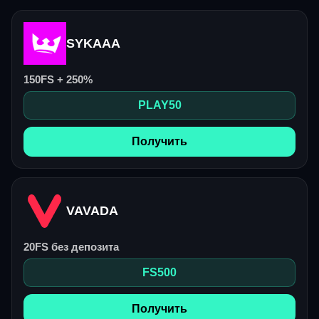
SYKAAA
150FS + 250%
PLAY50
Получить
VAVADA
20FS без депозита
FS500
Получить