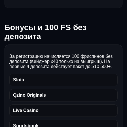
Бонусы и 100 FS без
депозита
За регистрацию начисляется 100 фриспинов без
депозита (вейджер x40 только на выигрыш). На
первые 4 депозита действует пакет до $10 500+.
Slots
Qzino Originals
Live Casino
Sportsbook