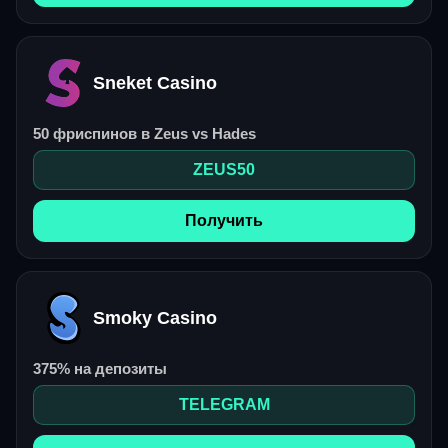
Sneket Casino
50 фриспинов в Zeus vs Hades
ZEUS50
Получить
Smoky Casino
375% на депозиты
TELEGRAM