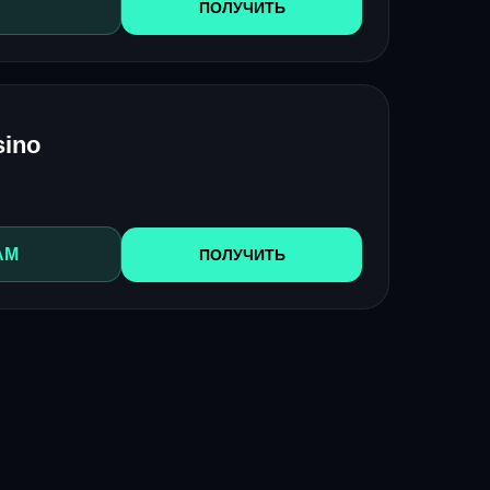
ПОЛУЧИТЬ
ino
AM
ПОЛУЧИТЬ