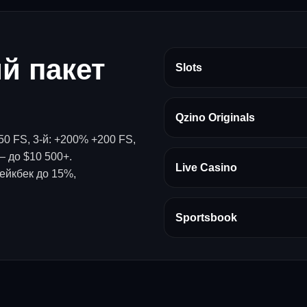
й пакет
Slots
Qzino Originals
50 FS, 3-й: +200% +200 FS,
— до $10 500+.
Live Casino
ейкбек до 15%,
Sportsbook