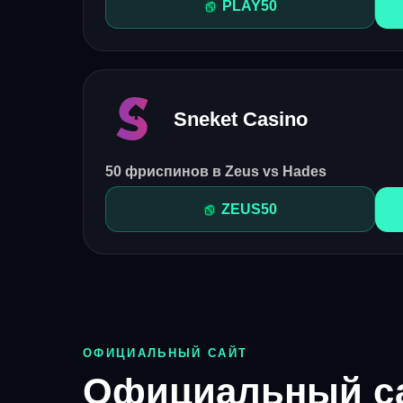
PLAY50
Sneket Casino
50 фриспинов в Zeus vs Hades
ZEUS50
ОФИЦИАЛЬНЫЙ САЙТ
Официальный са