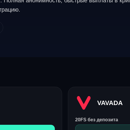
. Полная анонимность, быстрые выплаты в кри
трацию.
VAVADA
20FS без депозита