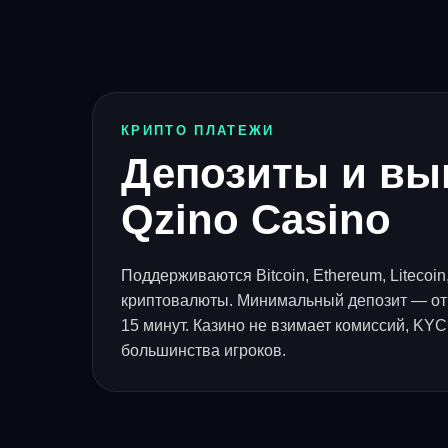
КРИПТО ПЛАТЕЖИ
Депозиты и вы
Qzino Casino
Поддерживаются Bitcoin, Ethereum, Litecoi
криптовалюты. Минимальный депозит — от 
15 минут. Казино не взимает комиссий, KYC
большинства игроков.