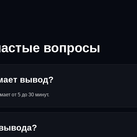
частые вопросы
мает вывод?
ает от 5 до 30 минут.
 вывода?