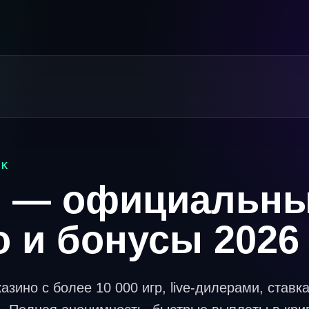
OK
no — официальн
о и бонусы 2026
зино с более 10 000 игр, live-дилерами, ставк