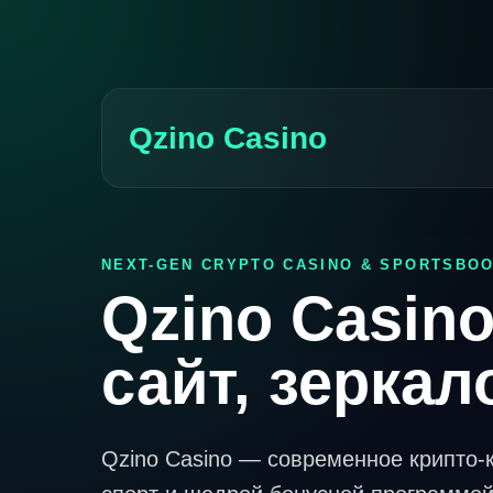
Qzino Casino
NEXT-GEN CRYPTO CASINO & SPORTSBO
Qzino Casi
сайт, зеркал
Qzino Casino — современное крипто-ка