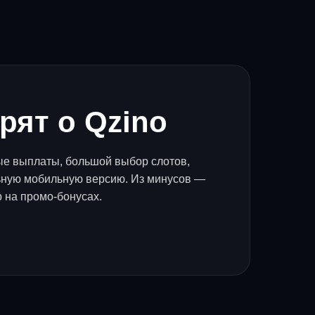
рят о Qzino
ые выплаты, большой выбор слотов,
ьную мобильную версию. Из минусов —
 на промо-бонусах.