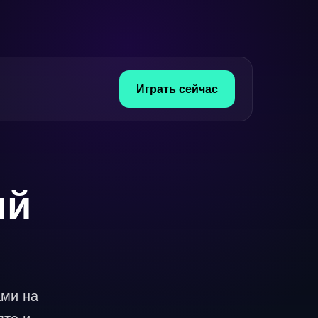
Играть сейчас
ый
ами на