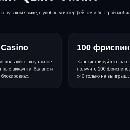
на русском языке, с удобным интерфейсом и быстрой мобил
 Casino
100 фриспин
используйте актуальное
Зарегистрируйтесь на о
нные аккаунта, баланс и
получите 100 фриспинов
 блокировках.
x40 только на выигрыш.