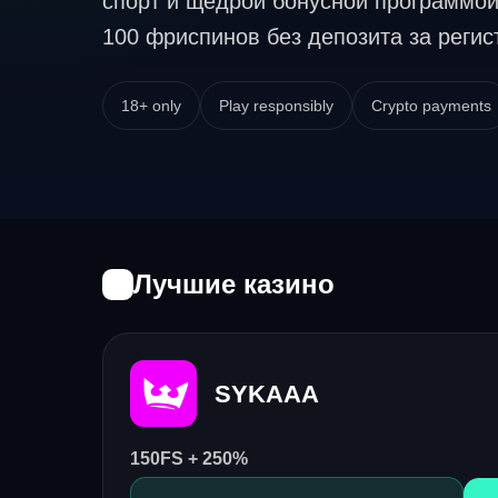
спорт и щедрой бонусной программой
100 фриспинов без депозита за регис
18+ only
Play responsibly
Crypto payments
Лучшие казино
SYKAAA
150FS + 250%