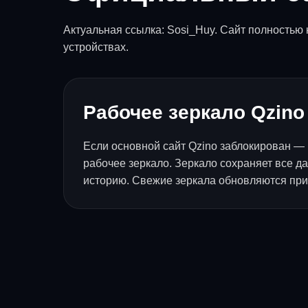
Актуальная ссылка: Sosi_Huy. Сайт полностью 
устройствах.
Рабочее зеркало Qzino
Если основной сайт Qzino заблокирован — 
рабочее зеркало. Зеркало сохраняет все да
историю. Свежие зеркала обновляются при