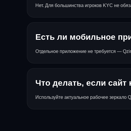
Нет. Для большинства игроков KYC не обяз
Есть ли мобильное пр
Отдельное приложение не требуется — Qzin
Что делать, если сайт
Используйте актуальное рабочее зеркало Q