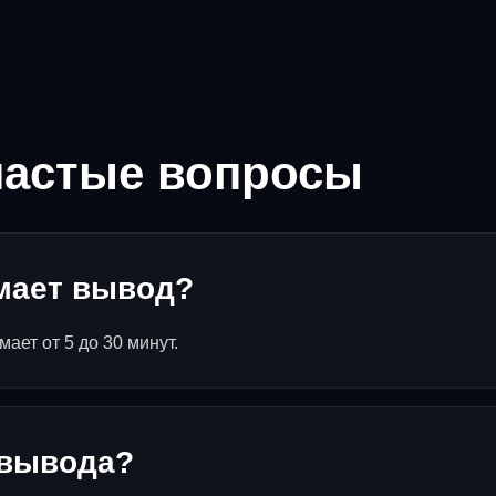
частые вопросы
мает вывод?
ает от 5 до 30 минут.
 вывода?