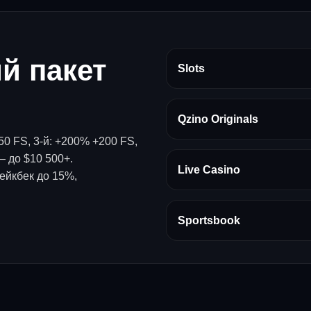
й пакет
Slots
Qzino Originals
50 FS, 3-й: +200% +200 FS,
— до $10 500+.
Live Casino
ейкбек до 15%,
Sportsbook