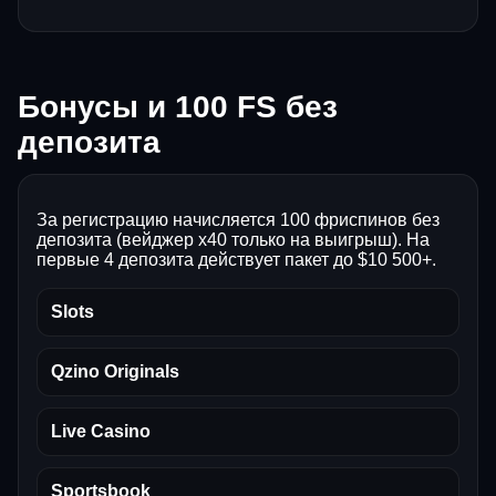
Бонусы и 100 FS без
депозита
За регистрацию начисляется 100 фриспинов без
депозита (вейджер x40 только на выигрыш). На
первые 4 депозита действует пакет до $10 500+.
Slots
Qzino Originals
Live Casino
Sportsbook