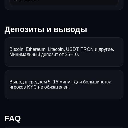
Депозиты и выводы
Bitcoin, Ethereum, Litecoin, USDT, TRON и другие.
Минимальный депозит от $5–10.
Вывод в среднем 5–15 минут. Для большинства
игроков KYC не обязателен.
FAQ