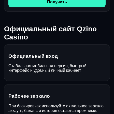
Получить
Официальный сайт Qzino
Casino
Официальный вход
Стабильная мобильная версия, быстрый
интерфейс и удобный личный кабинет.
Рабочее зеркало
При блокировках используйте актуальное зеркало:
аккаунт, баланс и история остаются прежними.