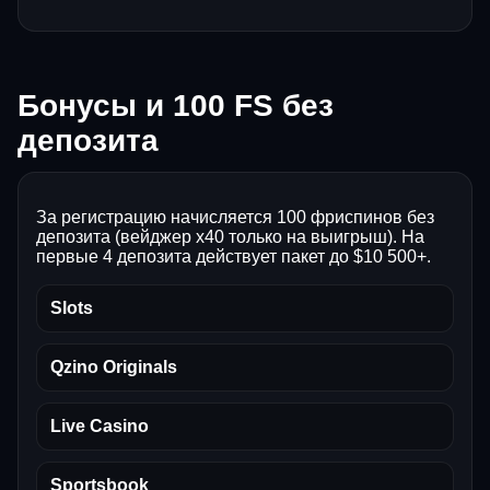
Бонусы и 100 FS без
депозита
За регистрацию начисляется 100 фриспинов без
депозита (вейджер x40 только на выигрыш). На
первые 4 депозита действует пакет до $10 500+.
Slots
Qzino Originals
Live Casino
Sportsbook