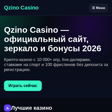
Qzino Casino
☰ Меню
Qzino Casino —
официальный сайт,
зеркало и бонусы 2026
Крипто-казино с 10 000+ игр, live-дилерами,
ставками на спорт и 100 фриспинов без депозита за
регистрацию.
Играть сейчас
Лучшие казино