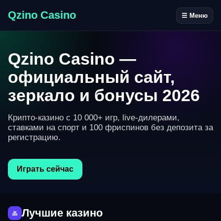
Qzino Casino
☰ Меню
Qzino Casino —
официальный сайт,
зеркало и бонусы 2026
Крипто-казино с 10 000+ игр, live-дилерами,
ставками на спорт и 100 фриспинов без депозита за
регистрацию.
Играть сейчас
Лучшие казино