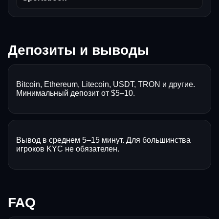
Депозиты и выводы
Bitcoin, Ethereum, Litecoin, USDT, TRON и другие.
Минимальный депозит от $5–10.
Вывод в среднем 5–15 минут. Для большинства
игроков KYC не обязателен.
FAQ