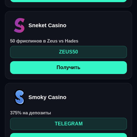
Sneket Casino
50 фриспинов в Zeus vs Hades
ZEUS50
Получить
Smoky Casino
375% на депозиты
TELEGRAM