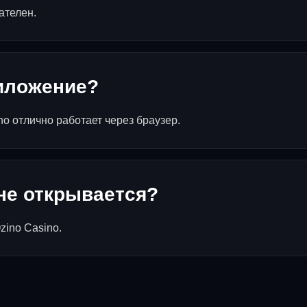
ателен.
иложение?
o отлично работает через браузер.
 не открывается?
zino Casino.