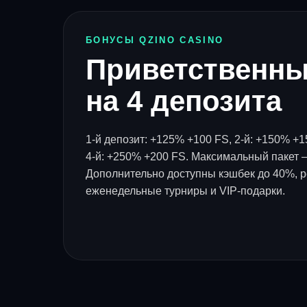
БОНУСЫ QZINO CASINO
Приветственны
на 4 депозита
1-й депозит: +125% +100 FS, 2-й: +150% +1
4-й: +250% +200 FS. Максимальный пакет 
Дополнительно доступны кэшбек до 40%, р
еженедельные турниры и VIP-подарки.