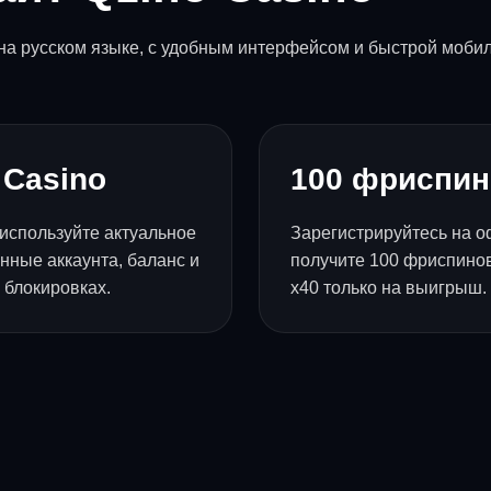
на русском языке, с удобным интерфейсом и быстрой мобил
 Casino
100 фриспин
используйте актуальное
Зарегистрируйтесь на о
нные аккаунта, баланс и
получите 100 фриспинов
 блокировках.
x40 только на выигрыш.