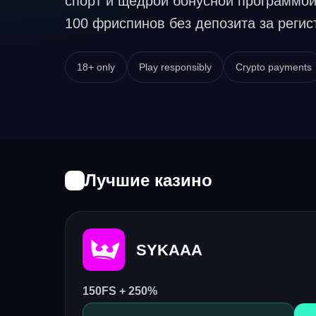
спорт и щедрой бонусной программой
100 фриспинов без депозита за регис
18+ only
Play responsibly
Crypto payments
Лучшие казино
SYKAAA
150FS + 250%