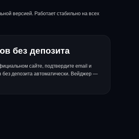
ьной версией. Работает стабильно на всех
ов без депозита
фициальном сайте, подтвердите email и
 без депозита автоматически. Вейджер —