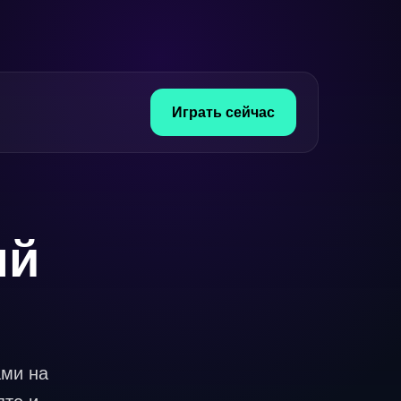
Играть сейчас
ый
ами на