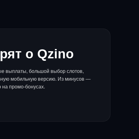
рят о Qzino
ые выплаты, большой выбор слотов,
ьную мобильную версию. Из минусов —
 на промо-бонусах.