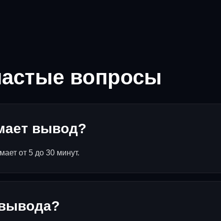
частые вопросы
мает вывод?
ает от 5 до 30 минут.
 вывода?