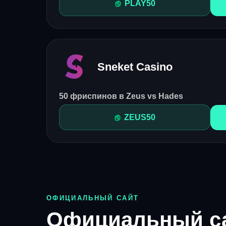
PLAY50
Sneket Casino
50 фриспинов в Zeus vs Hades
ZEUS50
ОФИЦИАЛЬНЫЙ САЙТ
Официальный са