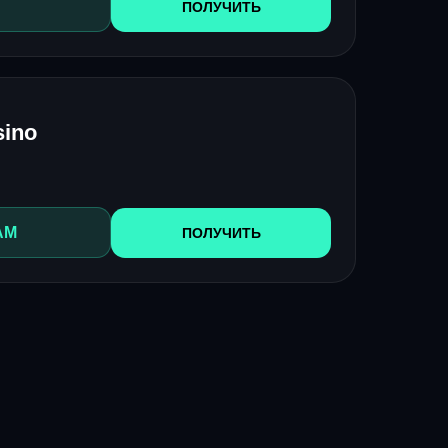
ПОЛУЧИТЬ
ino
AM
ПОЛУЧИТЬ