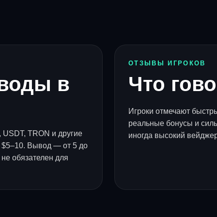
ОТЗЫВЫ ИГРОКОВ
воды в
Что гово
Игроки отмечают быстр
реальные бонусы и сил
n, USDT, TRON и другие
иногда высокий вейджер
$5–10. Вывод — от 5 до
 не обязателен для