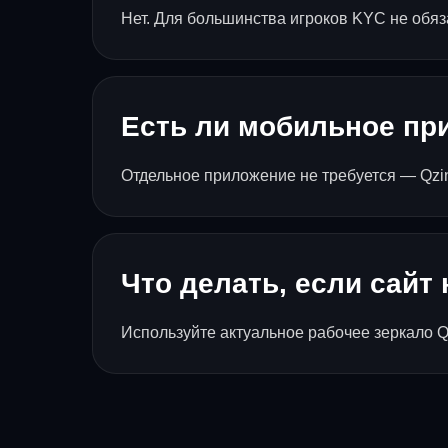
Нет. Для большинства игроков KYC не обяз
Есть ли мобильное пр
Отдельное приложение не требуется — Qzin
Что делать, если сайт
Используйте актуальное рабочее зеркало Q