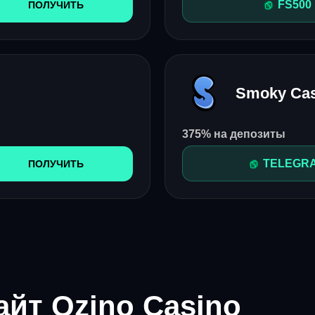
FS500
ПОЛУЧИТЬ
Smoky Cas
375% на депозиты
TELEGR
ПОЛУЧИТЬ
йт Qzino Casino