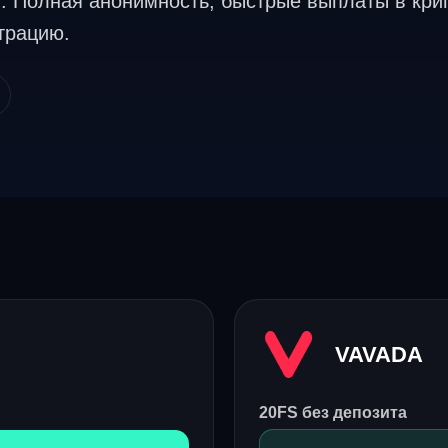
. Полная анонимность, быстрые выплаты в кри
трацию.
VAVADA
20FS без депозита