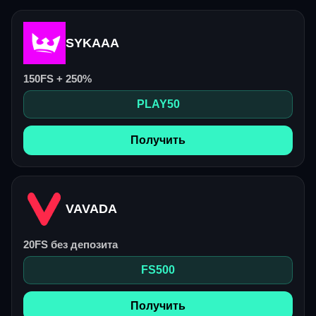
SYKAAA
150FS + 250%
PLAY50
Получить
VAVADA
20FS без депозита
FS500
Получить