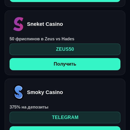
Sneket Casino
50 фриспинов в Zeus vs Hades
ZEUS50
Получить
Smoky Casino
375% на депозиты
TELEGRAM