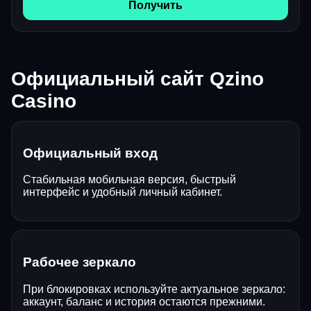
Получить
Официальный сайт Qzino
Casino
Официальный вход
Стабильная мобильная версия, быстрый
интерфейс и удобный личный кабинет.
Рабочее зеркало
При блокировках используйте актуальное зеркало:
аккаунт, баланс и история остаются прежними.