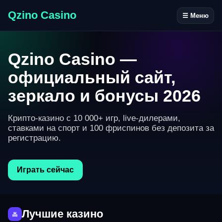
Qzino Casino
☰ Меню
Qzino Casino —
официальный сайт,
зеркало и бонусы 2026
Крипто-казино с 10 000+ игр, live-дилерами,
ставками на спорт и 100 фриспинов без депозита за
регистрацию.
Играть сейчас
Лучшие казино