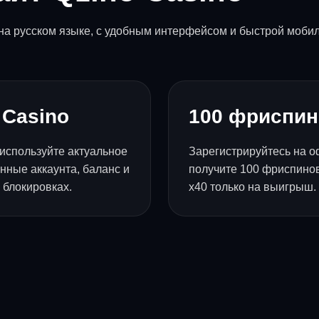
на русском языке, с удобным интерфейсом и быстрой мобил
 Casino
100 фриспин
используйте актуальное
Зарегистрируйтесь на о
нные аккаунта, баланс и
получите 100 фриспинов
 блокировках.
x40 только на выигрыш.