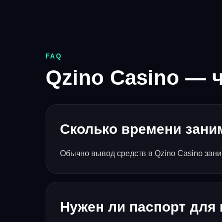
FAQ
Qzino Casino — 
Сколько времени зани
Обычно вывод средств в Qzino Casino заним
Нужен ли паспорт для