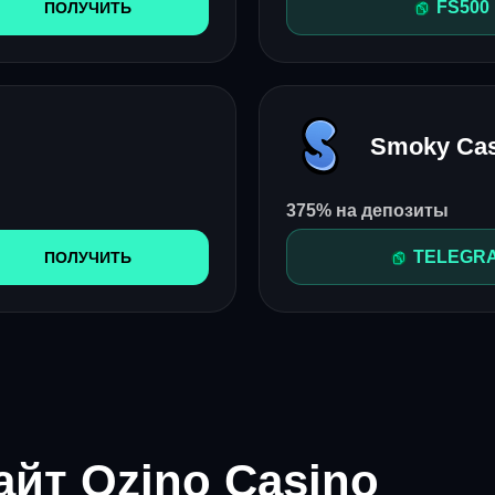
FS500
ПОЛУЧИТЬ
Smoky Cas
375% на депозиты
TELEGR
ПОЛУЧИТЬ
йт Qzino Casino