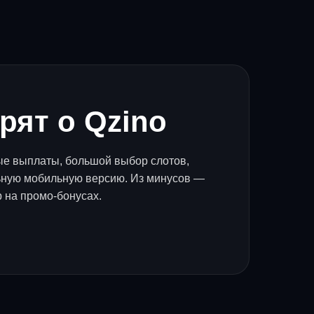
рят о Qzino
ые выплаты, большой выбор слотов,
ьную мобильную версию. Из минусов —
 на промо-бонусах.