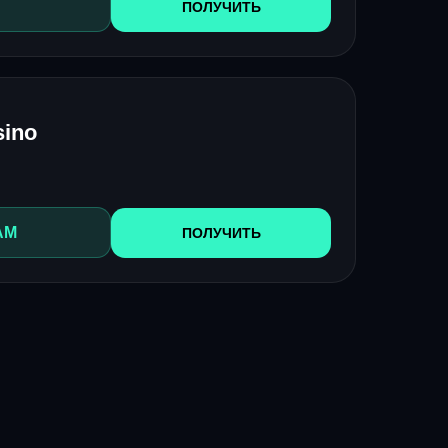
ПОЛУЧИТЬ
ino
AM
ПОЛУЧИТЬ