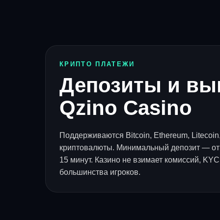
КРИПТО ПЛАТЕЖИ
Депозиты и вы
Qzino Casino
Поддерживаются Bitcoin, Ethereum, Litecoi
криптовалюты. Минимальный депозит — от 
15 минут. Казино не взимает комиссий, KYC
большинства игроков.