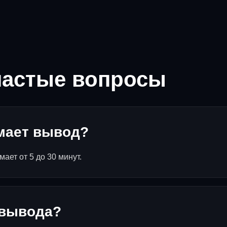
частые вопросы
мает вывод?
ает от 5 до 30 минут.
 вывода?