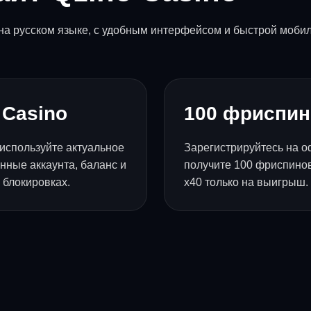
на русском языке, с удобным интерфейсом и быстрой мобил
 Casino
100 фриспин
используйте актуальное
Зарегистрируйтесь на о
нные аккаунта, баланс и
получите 100 фриспинов
 блокировках.
x40 только на выигрыш.