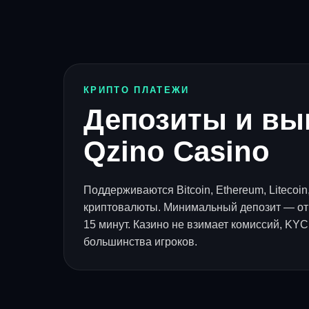
КРИПТО ПЛАТЕЖИ
Депозиты и вы
Qzino Casino
Поддерживаются Bitcoin, Ethereum, Litecoi
криптовалюты. Минимальный депозит — от 
15 минут. Казино не взимает комиссий, KYC
большинства игроков.