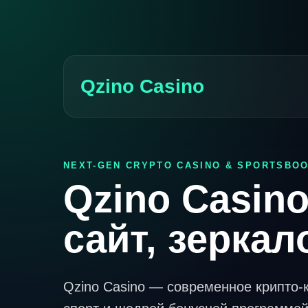
Qzino Casino
NEXT-GEN CRYPTO CASINO & SPORTSBO
Qzino Casi
сайт, зеркал
Qzino Casino — современное крипто-ка