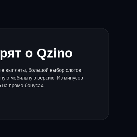
рят о Qzino
ые выплаты, большой выбор слотов,
ьную мобильную версию. Из минусов —
 на промо-бонусах.