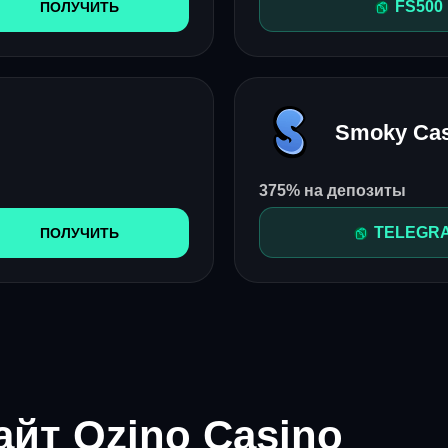
FS500
ПОЛУЧИТЬ
Smoky Cas
375% на депозиты
TELEGR
ПОЛУЧИТЬ
йт Qzino Casino