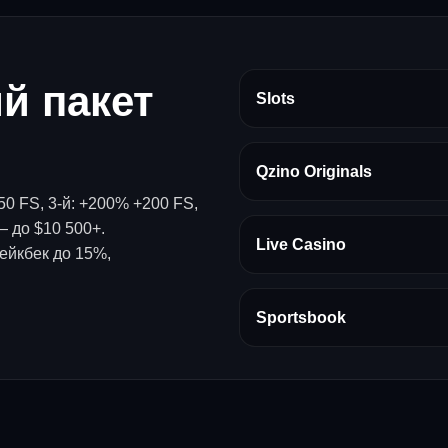
й пакет
Slots
Qzino Originals
50 FS, 3-й: +200% +200 FS,
— до $10 500+.
Live Casino
ейкбек до 15%,
Sportsbook