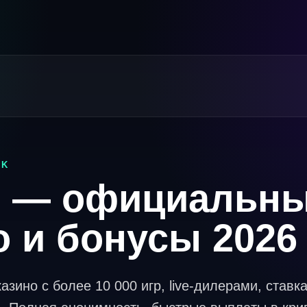
OK
no — официальн
о и бонусы 2026
зино с более 10 000 игр, live-дилерами, ставк