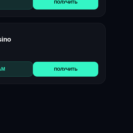
ПОЛУЧИТЬ
ino
AM
ПОЛУЧИТЬ