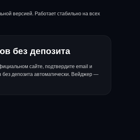
ьной версией. Работает стабильно на всех
ов без депозита
фициальном сайте, подтвердите email и
 без депозита автоматически. Вейджер —