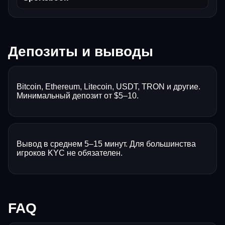
Депозиты и выводы
Bitcoin, Ethereum, Litecoin, USDT, TRON и другие.
Минимальный депозит от $5–10.
Вывод в среднем 5–15 минут. Для большинства
игроков KYC не обязателен.
FAQ