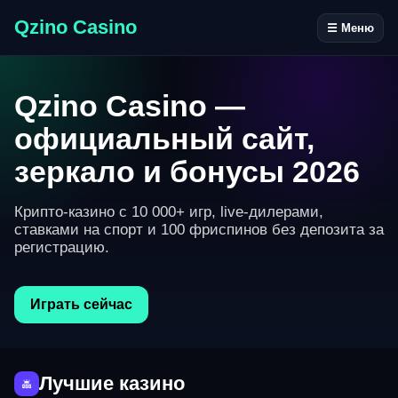
Qzino Casino
☰ Меню
Qzino Casino —
официальный сайт,
зеркало и бонусы 2026
Крипто-казино с 10 000+ игр, live-дилерами,
ставками на спорт и 100 фриспинов без депозита за
регистрацию.
Играть сейчас
Лучшие казино