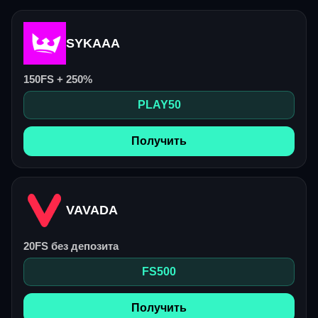
SYKAAA
150FS + 250%
PLAY50
Получить
VAVADA
20FS без депозита
FS500
Получить