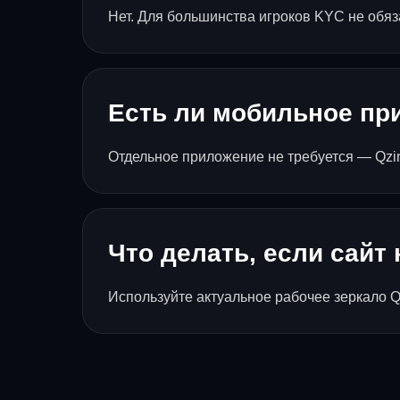
Нет. Для большинства игроков KYC не обяз
Есть ли мобильное пр
Отдельное приложение не требуется — Qzin
Что делать, если сайт
Используйте актуальное рабочее зеркало Q