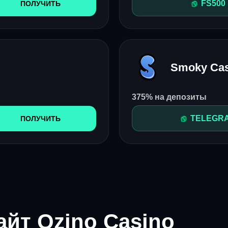
FS500
ПОЛУЧИТЬ
Smoky Cas
375% на депозиты
TELEGR
ПОЛУЧИТЬ
йт Qzino Casino