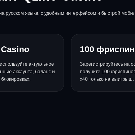
на русском языке, с удобным интерфейсом и быстрой мобил
 Casino
100 фриспин
используйте актуальное
Зарегистрируйтесь на о
нные аккаунта, баланс и
получите 100 фриспинов
 блокировках.
x40 только на выигрыш.