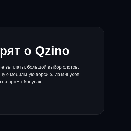
рят о Qzino
ые выплаты, большой выбор слотов,
ьную мобильную версию. Из минусов —
 на промо-бонусах.