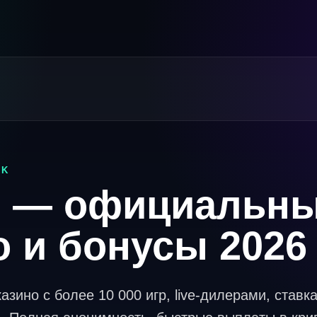
OK
no — официальн
о и бонусы 2026
зино с более 10 000 игр, live-дилерами, ставк