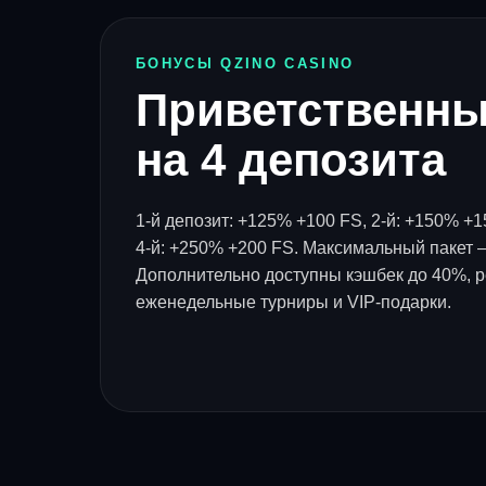
БОНУСЫ QZINO CASINO
Приветственны
на 4 депозита
1-й депозит: +125% +100 FS, 2-й: +150% +1
4-й: +250% +200 FS. Максимальный пакет 
Дополнительно доступны кэшбек до 40%, р
еженедельные турниры и VIP-подарки.