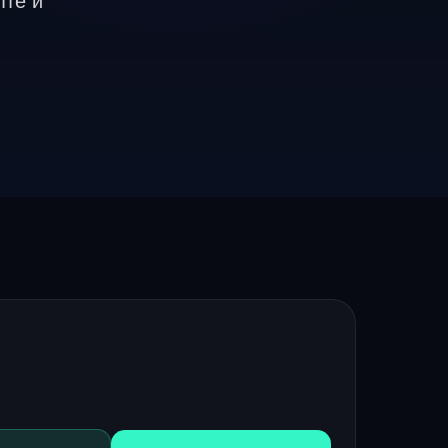
пте и