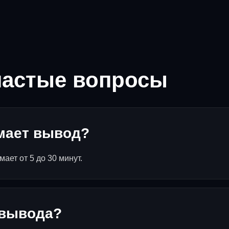
частые вопросы
мает вывод?
ает от 5 до 30 минут.
 вывода?