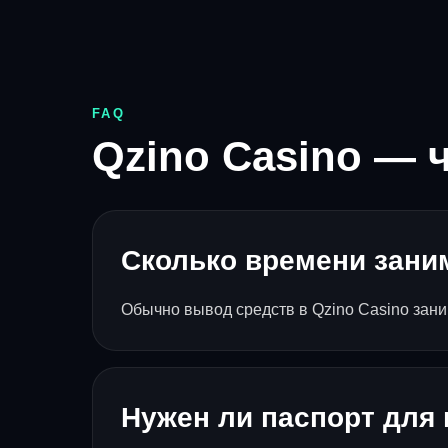
FAQ
Qzino Casino — 
Сколько времени зани
Обычно вывод средств в Qzino Casino заним
Нужен ли паспорт для