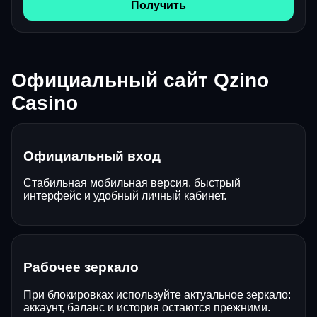
Получить
Официальный сайт Qzino
Casino
Официальный вход
Стабильная мобильная версия, быстрый
интерфейс и удобный личный кабинет.
Рабочее зеркало
При блокировках используйте актуальное зеркало:
аккаунт, баланс и история остаются прежними.