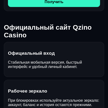
Получить
Официальный сайт Qzino
Casino
Официальный вход
Стабильная мобильная версия, быстрый
интерфейс и удобный личный кабинет.
Рабочее зеркало
При блокировках используйте актуальное зеркало:
аккаунт, баланс и история остаются прежними.