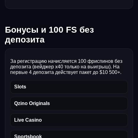
Бонусы и 100 FS без
депозита
За регистрацию начисляется 100 фриспинов без
депозита (вейджер x40 только на выигрыш). На
первые 4 депозита действует пакет до $10 500+.
Slots
Qzino Originals
Live Casino
Sportsbook