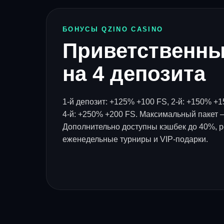
БОНУСЫ QZINO CASINO
Приветственны
на 4 депозита
1-й депозит: +125% +100 FS, 2-й: +150% +1
4-й: +250% +200 FS. Максимальный пакет 
Дополнительно доступны кэшбек до 40%, р
еженедельные турниры и VIP-подарки.