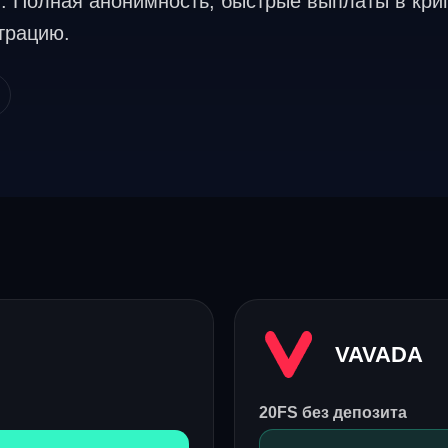
. Полная анонимность, быстрые выплаты в кри
трацию.
VAVADA
20FS без депозита