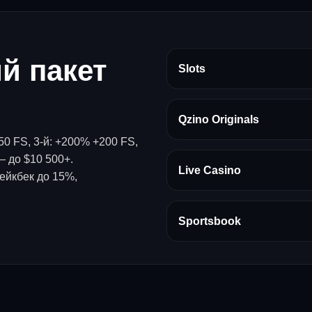
й пакет
Slots
Qzino Originals
50 FS, 3-й: +200% +200 FS,
— до $10 500+.
Live Casino
ейкбек до 15%,
Sportsbook