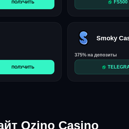
FS500
ПОЛУЧИТЬ
Smoky Cas
375% на депозиты
TELEGR
ПОЛУЧИТЬ
йт Qzino Casino