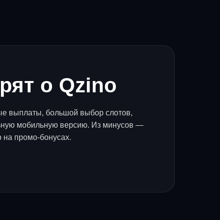
рят о Qzino
ые выплаты, большой выбор слотов,
ьную мобильную версию. Из минусов —
 на промо-бонусах.