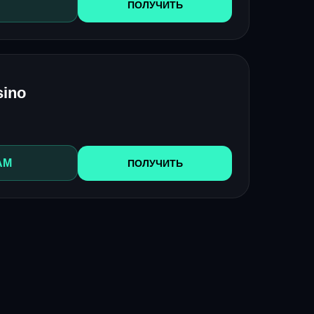
ПОЛУЧИТЬ
ino
AM
ПОЛУЧИТЬ