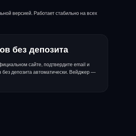
ьной версией. Работает стабильно на всех
ов без депозита
фициальном сайте, подтвердите email и
 без депозита автоматически. Вейджер —