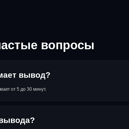
частые вопросы
мает вывод?
ает от 5 до 30 минут.
 вывода?