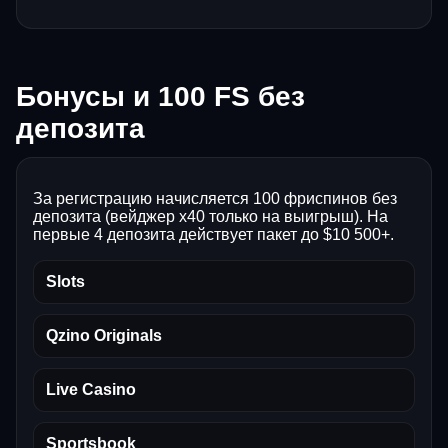
Бонусы и 100 FS без
депозита
За регистрацию начисляется 100 фриспинов без
депозита (вейджер x40 только на выигрыш). На
первые 4 депозита действует пакет до $10 500+.
Slots
Qzino Originals
Live Casino
Sportsbook