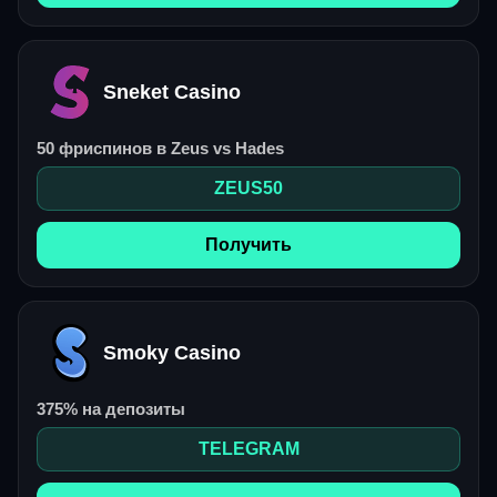
Sneket Casino
50 фриспинов в Zeus vs Hades
ZEUS50
Получить
Smoky Casino
375% на депозиты
TELEGRAM