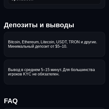
Депозиты и выводы
Bitcoin, Ethereum, Litecoin, USDT, TRON и другие.
Минимальный депозит от $5–10.
Вывод в среднем 5–15 минут. Для большинства
игроков KYC не обязателен.
FAQ