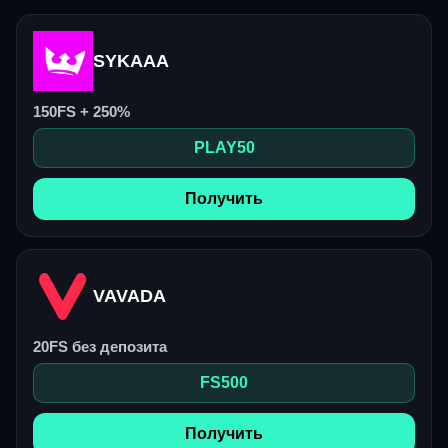
SYKAAA
150FS + 250%
PLAY50
Получить
VAVADA
20FS без депозита
FS500
Получить