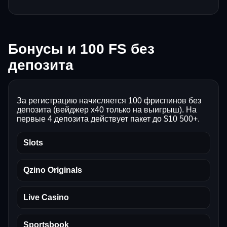
Бонусы и 100 FS без
депозита
За регистрацию начисляется 100 фриспинов без
депозита (вейджер x40 только на выигрыш). На
первые 4 депозита действует пакет до $10 500+.
Slots
Qzino Originals
Live Casino
Sportsbook