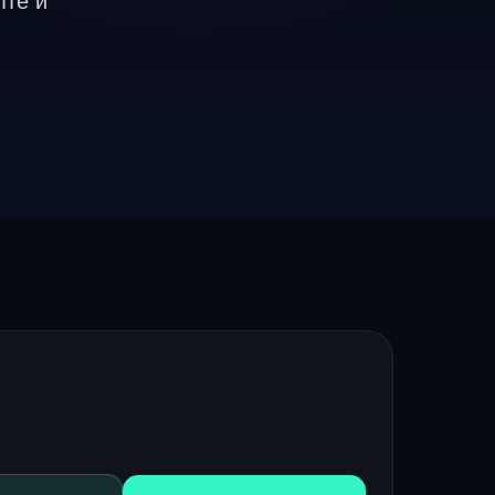
пте и