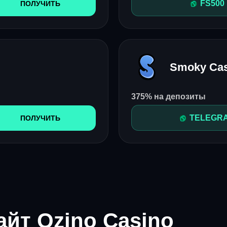
FS500
ПОЛУЧИТЬ
Smoky Cas
375% на депозиты
TELEGR
ПОЛУЧИТЬ
йт Qzino Casino