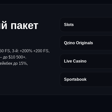
й пакет
Slots
Qzino Originals
50 FS, 3-й: +200% +200 FS,
— до $10 500+.
Live Casino
ейкбек до 15%,
Sportsbook