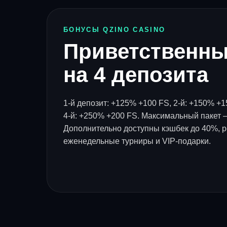
БОНУСЫ QZINO CASINO
Приветственны
на 4 депозита
1-й депозит: +125% +100 FS, 2-й: +150% +1
4-й: +250% +200 FS. Максимальный пакет 
Дополнительно доступны кэшбек до 40%, р
еженедельные турниры и VIP-подарки.