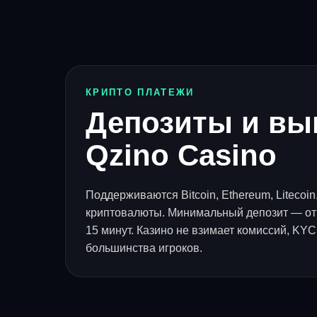
КРИПТО ПЛАТЕЖИ
Депозиты и вы
Qzino Casino
Поддерживаются Bitcoin, Ethereum, Litecoi
криптовалюты. Минимальный депозит — от 
15 минут. Казино не взимает комиссий, KYC
большинства игроков.