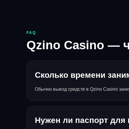
FAQ
Qzino Casino — 
Сколько времени зани
Обычно вывод средств в Qzino Casino заним
Нужен ли паспорт для