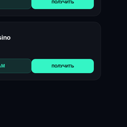
ПОЛУЧИТЬ
ino
AM
ПОЛУЧИТЬ