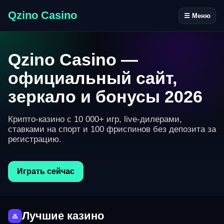
Qzino Casino
☰ Меню
Qzino Casino —
официальный сайт,
зеркало и бонусы 2026
Крипто-казино с 10 000+ игр, live-дилерами,
ставками на спорт и 100 фриспинов без депозита за
регистрацию.
Играть сейчас
Лучшие казино