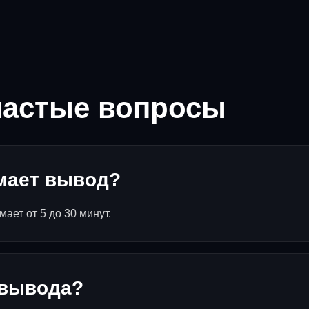
частые вопросы
мает вывод?
ает от 5 до 30 минут.
 вывода?