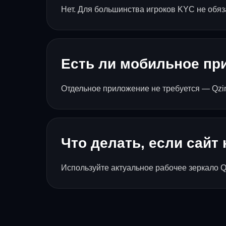
Нет. Для большинства игроков KYC не обяз
Есть ли мобильное пр
Отдельное приложение не требуется — Qzin
Что делать, если сайт
Используйте актуальное рабочее зеркало Q