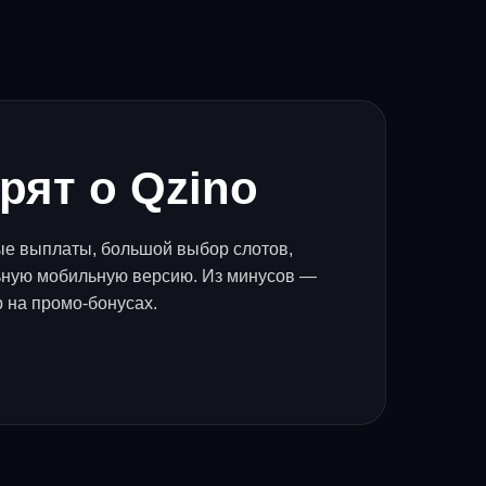
рят о Qzino
ые выплаты, большой выбор слотов,
ьную мобильную версию. Из минусов —
 на промо-бонусах.