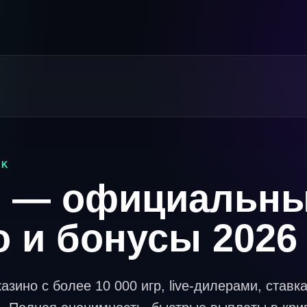
OK
no — официальн
о и бонусы 2026
зино с более 10 000 игр, live-дилерами, ставк