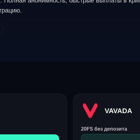
. Полная анонимность, быстрые выплаты в кри
трацию.
VAVADA
20FS без депозита