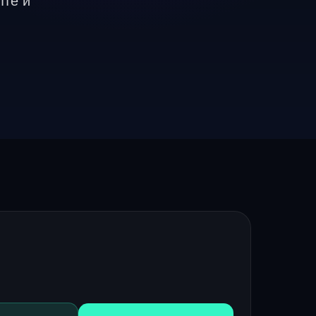
пте и