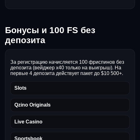
Бонусы и 100 FS без
депозита
За регистрацию начисляется 100 фриспинов без
депозита (вейджер x40 только на выигрыш). На
первые 4 депозита действует пакет до $10 500+.
Slots
Qzino Originals
Live Casino
Sportsbook