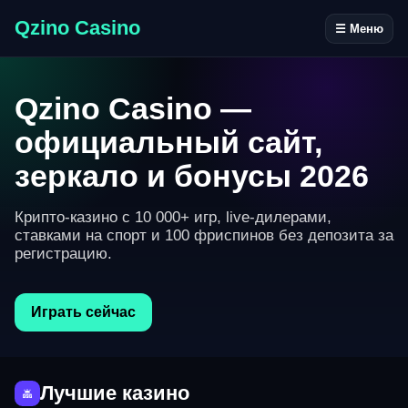
Qzino Casino
☰ Меню
Qzino Casino —
официальный сайт,
зеркало и бонусы 2026
Крипто-казино с 10 000+ игр, live-дилерами,
ставками на спорт и 100 фриспинов без депозита за
регистрацию.
Играть сейчас
Лучшие казино