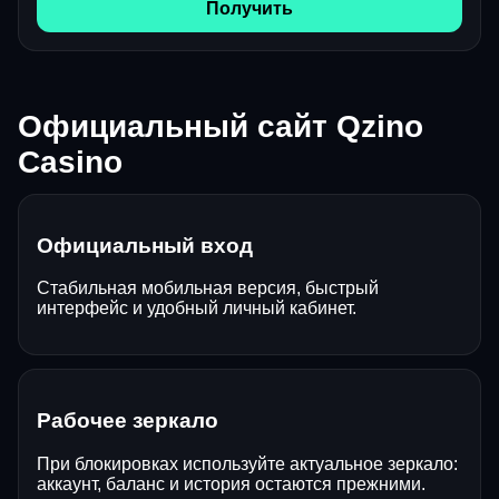
Получить
Официальный сайт Qzino
Casino
Официальный вход
Стабильная мобильная версия, быстрый
интерфейс и удобный личный кабинет.
Рабочее зеркало
При блокировках используйте актуальное зеркало:
аккаунт, баланс и история остаются прежними.