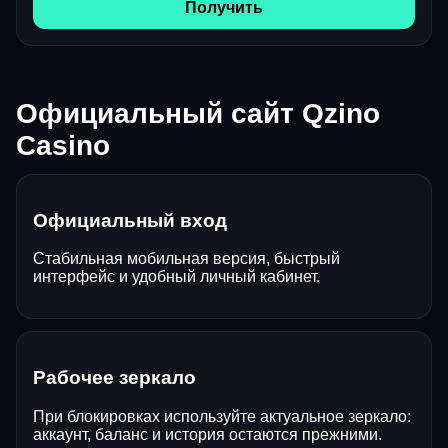
Получить
Официальный сайт Qzino
Casino
Официальный вход
Стабильная мобильная версия, быстрый
интерфейс и удобный личный кабинет.
Рабочее зеркало
При блокировках используйте актуальное зеркало:
аккаунт, баланс и история остаются прежними.