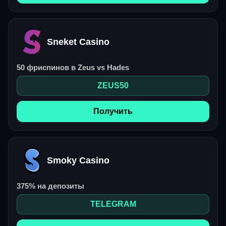
Sneket Casino
50 фриспинов в Zeus vs Hades
ZEUS50
Получить
Smoky Casino
375% на депозиты
TELEGRAM