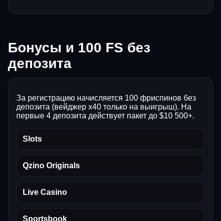
Бонусы и 100 FS без
депозита
За регистрацию начисляется 100 фриспинов без
депозита (вейджер x40 только на выигрыш). На
первые 4 депозита действует пакет до $10 500+.
Slots
Qzino Originals
Live Casino
Sportsbook