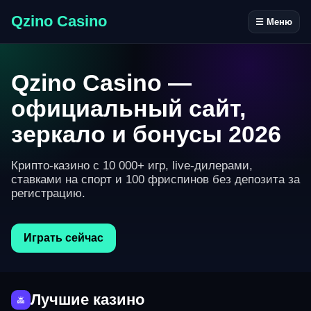
Qzino Casino
☰ Меню
Qzino Casino —
официальный сайт,
зеркало и бонусы 2026
Крипто-казино с 10 000+ игр, live-дилерами,
ставками на спорт и 100 фриспинов без депозита за
регистрацию.
Играть сейчас
Лучшие казино