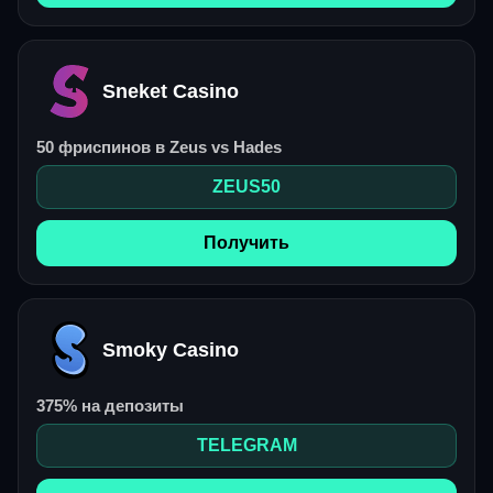
Sneket Casino
50 фриспинов в Zeus vs Hades
ZEUS50
Получить
Smoky Casino
375% на депозиты
TELEGRAM