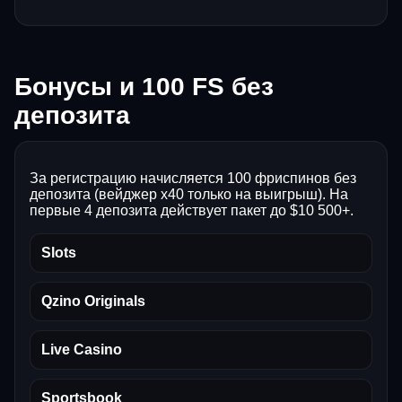
Бонусы и 100 FS без
депозита
За регистрацию начисляется 100 фриспинов без
депозита (вейджер x40 только на выигрыш). На
первые 4 депозита действует пакет до $10 500+.
Slots
Qzino Originals
Live Casino
Sportsbook