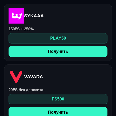
SYKAAA
150FS + 250%
PLAY50
Получить
VAVADA
20FS без депозита
FS500
Получить