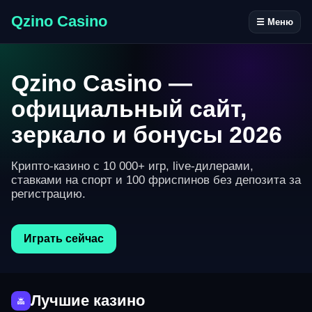
Qzino Casino
☰ Меню
Qzino Casino —
официальный сайт,
зеркало и бонусы 2026
Крипто-казино с 10 000+ игр, live-дилерами,
ставками на спорт и 100 фриспинов без депозита за
регистрацию.
Играть сейчас
Лучшие казино