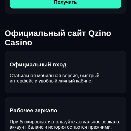
Получить
Официальный сайт Qzino
Casino
Официальный вход
Стабильная мобильная версия, быстрый
интерфейс и удобный личный кабинет.
Рабочее зеркало
При блокировках используйте актуальное зеркало:
аккаунт, баланс и история остаются прежними.