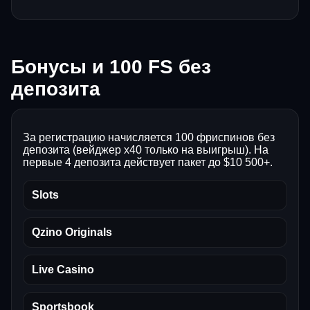
Бонусы и 100 FS без
депозита
За регистрацию начисляется 100 фриспинов без
депозита (вейджер x40 только на выигрыш). На
первые 4 депозита действует пакет до $10 500+.
Slots
Qzino Originals
Live Casino
Sportsbook