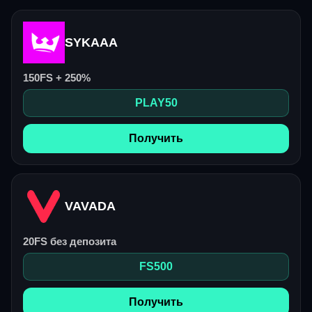
SYKAAA
150FS + 250%
PLAY50
Получить
VAVADA
20FS без депозита
FS500
Получить