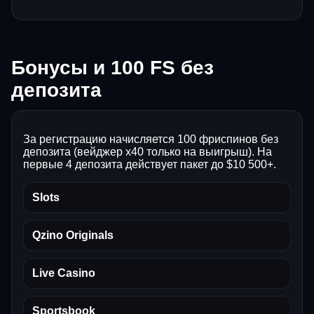
Бонусы и 100 FS без
депозита
За регистрацию начисляется 100 фриспинов без
депозита (вейджер x40 только на выигрыш). На
первые 4 депозита действует пакет до $10 500+.
Slots
Qzino Originals
Live Casino
Sportsbook