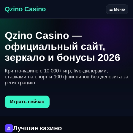
Qzino Casino
☰ Меню
Qzino Casino —
официальный сайт,
зеркало и бонусы 2026
Крипто-казино с 10 000+ игр, live-дилерами,
ставками на спорт и 100 фриспинов без депозита за
регистрацию.
Играть сейчас
Лучшие казино