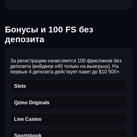
Бонусы и 100 FS без
депозита
За регистрацию начисляется 100 фриспинов без
депозита (вейджер x40 только на выигрыш). На
первые 4 депозита действует пакет до $10 500+.
Slots
Qzino Originals
Live Casino
Sportsbook