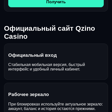
Получить
Официальный сайт Qzino
Casino
Официальный вход
Стабильная мобильная версия, быстрый
интерфейс и удобный личный кабинет.
Рабочее зеркало
При блокировках используйте актуальное зеркало:
аккаунт, баланс и история остаются прежними.