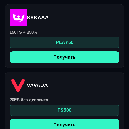
SYKAAA
150FS + 250%
PLAY50
Получить
VAVADA
20FS без депозита
FS500
Получить