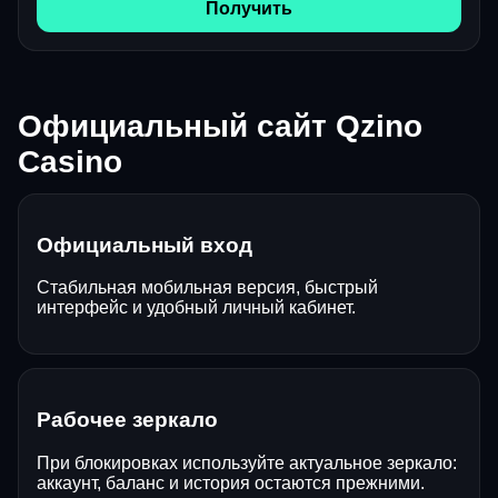
Получить
Официальный сайт Qzino
Casino
Официальный вход
Стабильная мобильная версия, быстрый
интерфейс и удобный личный кабинет.
Рабочее зеркало
При блокировках используйте актуальное зеркало:
аккаунт, баланс и история остаются прежними.